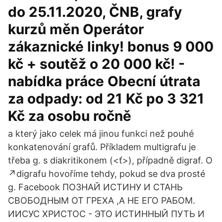
do 25.11.2020, ČNB, grafy
kurzů měn Operátor
zákaznické linky! bonus 9 000
kč + soutěž o 20 000 kč! -
nabídka práce Obecní útrata
za odpady: od 21 Kč po 3 321
Kč za osobu ročně
a který jako celek má jinou funkci než pouhé
konkatenování grafů. Příkladem multigrafu je
třeba g. s diakritikonem (<ť>), případně digraf. O
↗digrafu hovoříme tehdy, pokud se dva prosté
g. Facebook ПОЗНАЙ ИСТИНУ И СТАНЬ
СВОБОДНЫМ ОТ ГРЕХА ,А НЕ ЕГО РАБОМ.
ИИСУС ХРИСТОС - ЭТО ИСТИННЫЙ ПУТЬ И