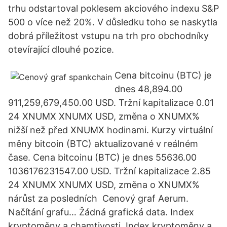
trhu odstartoval poklesem akciového indexu S&P
500 o více než 20%. V důsledku toho se naskytla
dobrá příležitost vstupu na trh pro obchodníky
otevírající dlouhé pozice.
Cena bitcoinu (BTC) je
dnes 48,894.00
911,259,679,450.00 USD. Tržní kapitalizace 0.01
24 XNUMX XNUMX USD, změna o XNUMX%
nižší než před XNUMX hodinami. Kurzy virtuální
měny bitcoin (BTC) aktualizované v reálném
čase. Cena bitcoinu (BTC) je dnes 55636.00
1036176231547.00 USD. Tržní kapitalizace 2.85
24 XNUMX XNUMX USD, změna o XNUMX%
nárůst za posledních Cenový graf Aerum.
Načítání grafu… Žádná grafická data. Index
kryptoměny a chamtivosti. Index kryptoměny a