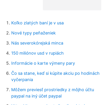
Koľko zlatých baní je v usa
Nové typy peňaženiek
Nás severokórejská minca
150 miliónov usd v rupiách
Informácie o karte výmeny pary
Čo sa stane, keď si kúpite akciu po hodinách
vyčerpania
Môžem previesť prostriedky z môjho účtu
paypal na iný účet paypal