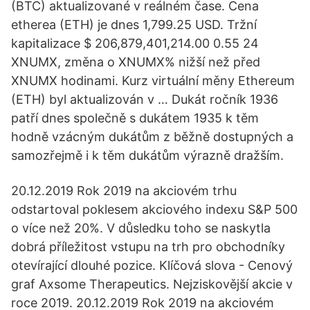
(BTC) aktualizované v reálném čase. Cena
etherea (ETH) je dnes 1,799.25 USD. Tržní
kapitalizace $ 206,879,401,214.00 0.55 24
XNUMX, změna o XNUMX% nižší než před
XNUMX hodinami. Kurz virtuální měny Ethereum
(ETH) byl aktualizován v … Dukát ročník 1936
patří dnes společně s dukátem 1935 k těm
hodně vzácným dukátům z běžně dostupných a
samozřejmě i k těm dukátům výrazně dražším.
20.12.2019 Rok 2019 na akciovém trhu
odstartoval poklesem akciového indexu S&P 500
o více než 20%. V důsledku toho se naskytla
dobrá příležitost vstupu na trh pro obchodníky
otevírající dlouhé pozice. Klíčová slova - Cenový
graf Axsome Therapeutics. Nejziskovější akcie v
roce 2019. 20.12.2019 Rok 2019 na akciovém