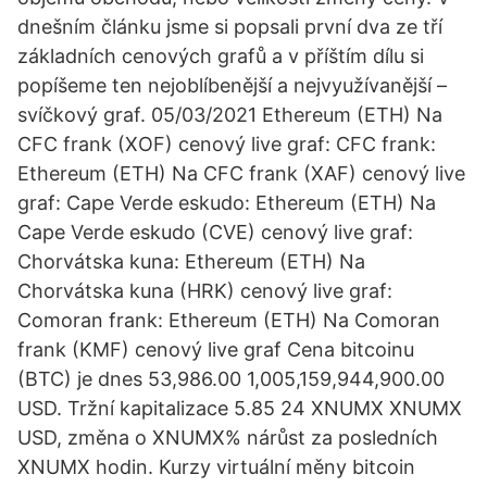
dnešním článku jsme si popsali první dva ze tří
základních cenových grafů a v příštím dílu si
popíšeme ten nejoblíbenější a nejvyužívanější –
svíčkový graf. 05/03/2021 Ethereum (ETH) Na
CFC frank (XOF) cenový live graf: CFC frank:
Ethereum (ETH) Na CFC frank (XAF) cenový live
graf: Cape Verde eskudo: Ethereum (ETH) Na
Cape Verde eskudo (CVE) cenový live graf:
Chorvátska kuna: Ethereum (ETH) Na
Chorvátska kuna (HRK) cenový live graf:
Comoran frank: Ethereum (ETH) Na Comoran
frank (KMF) cenový live graf Cena bitcoinu
(BTC) je dnes 53,986.00 1,005,159,944,900.00
USD. Tržní kapitalizace 5.85 24 XNUMX XNUMX
USD, změna o XNUMX% nárůst za posledních
XNUMX hodin. Kurzy virtuální měny bitcoin