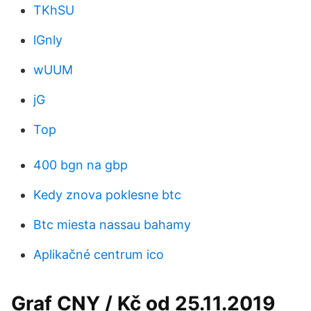
TKhSU
lGnly
wUUM
jG
Top
400 bgn na gbp
Kedy znova poklesne btc
Btc miesta nassau bahamy
Aplikačné centrum ico
Graf CNY / Kč od 25.11.2019