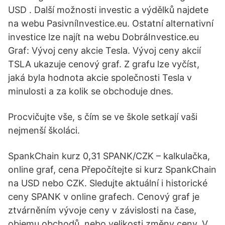
USD . Další možnosti investic a výdělků najdete
na webu PasivníInvestice.eu. Ostatní alternativní
investice lze najít na webu DobráInvestice.eu
Graf: Vývoj ceny akcie Tesla. Vývoj ceny akcií
TSLA ukazuje cenový graf. Z grafu lze vyčíst,
jaká byla hodnota akcie společnosti Tesla v
minulosti a za kolik se obchoduje dnes.
Procvičujte vše, s čím se ve škole setkají vaši
nejmenší školáci.
SpankChain kurz 0,31 SPANK/CZK – kalkulačka,
online graf, cena Přepočítejte si kurz SpankChain
na USD nebo CZK. Sledujte aktuální i historické
ceny SPANK v online grafech. Cenový graf je
ztvárněním vývoje ceny v závislosti na čase,
objemu obchodů, nebo velikosti změny ceny. V