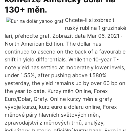
130+ měn.
Chcete-li si zobrazit
ruský rubl na 1 gruzínské
lari, přehoďte graf. Zobrazit data Mar 06, 2021 ·
North American Edition. The dollar has
continued to ascend on the back of a favourable
shift in yield differentials. While the 10-year T-
note yield has settled at moderately lower levels,
under 1.55%, after pushing above 1.580%
yesterday, the yield remains up by over 60 bp on
the year to date. Kurzy měn Online, Forex
Euro/Dolar, Grafy. Online kurzy měn a grafy
vývoje kurzu, kurz euro a dolaru online, Forex
měnové páry hlavních světových měn,
zpravodajství z měnových trhů, analýzy,
indikátory, historie, oficiální kurzy bank. Evro je v