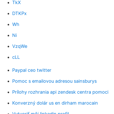
TkX
DTKPx
Wh
Ni
VzqWe
cLL
Paypal ceo twitter
Pomoc s emailovou adresou sainsburys
Prílohy rozhrania api zendesk centra pomoci
Konverzný dolár us en dirham marocain
Vytvoriť môj linkedin profil