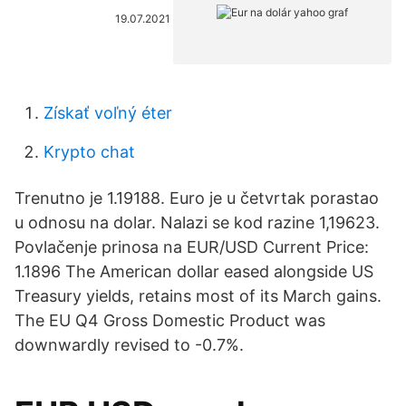
19.07.2021
Získať voľný éter
Krypto chat
Trenutno je 1.19188. Euro je u četvrtak porastao
u odnosu na dolar. Nalazi se kod razine 1,19623.
Povlačenje prinosa na EUR/USD Current Price:
1.1896 The American dollar eased alongside US
Treasury yields, retains most of its March gains.
The EU Q4 Gross Domestic Product was
downwardly revised to -0.7%.