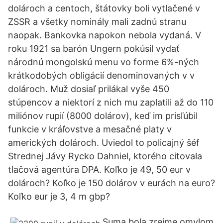
dolároch a centoch, štátovky boli vytlačené v
ZSSR a všetky nominály mali zadnú stranu
naopak. Bankovka napokon nebola vydaná. V
roku 1921 sa barón Ungern pokúsil vydať
národnú mongolskú menu vo forme 6%-ných
krátkodobých obligácií denominovaných v v
dolároch. Muž dosiaľ prilákal vyše 450
stúpencov a niektorí z nich mu zaplatili až do 110
miliónov rupií (8000 dolárov), keď im prisľúbil
funkcie v kráľovstve a mesačné platy v
amerických dolároch. Uviedol to policajný šéf
Strednej Jávy Rycko Dahniel, ktorého citovala
tlačová agentúra DPA. Koľko je 49, 50 eur v
dolároch? Koľko je 150 dolárov v eurách na euro?
Koľko eur je 3, 4 m gbp?
Suma bola zrejme omylom