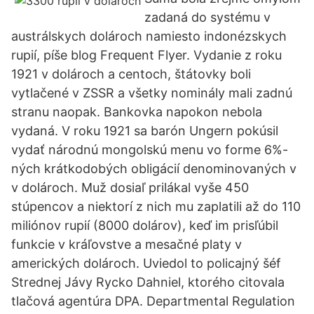
zadaná do systému v
austrálskych dolároch namiesto indonézskych
rupií, píše blog Frequent Flyer. Vydanie z roku
1921 v dolároch a centoch, štátovky boli
vytlačené v ZSSR a všetky nominály mali zadnú
stranu naopak. Bankovka napokon nebola
vydaná. V roku 1921 sa barón Ungern pokúsil
vydať národnú mongolskú menu vo forme 6%-
ných krátkodobých obligácií denominovaných v
v dolároch. Muž dosiaľ prilákal vyše 450
stúpencov a niektorí z nich mu zaplatili až do 110
miliónov rupií (8000 dolárov), keď im prisľúbil
funkcie v kráľovstve a mesačné platy v
amerických dolároch. Uviedol to policajný šéf
Strednej Jávy Rycko Dahniel, ktorého citovala
tlačová agentúra DPA. Departmental Regulation