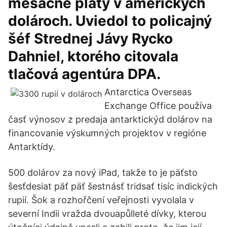
mesačné platy v amerických
dolároch. Uviedol to policajný
šéf Strednej Jávy Rycko
Dahniel, ktorého citovala
tlačová agentúra DPA.
Antarctica Overseas
Exchange Office používa
časť výnosov z predaja antarktickýd dolárov na
financovanie výskumných projektov v regióne
Antarktídy.
500 dolárov za nový iPad, takže to je päťsto
šesťdesiat päť päť šestnásť tridsať tisíc indických
rupií. Šok a rozhořčení veřejnosti vyvolala v
severní Indii vražda dvouapůlleté dívky, kterou