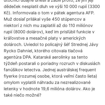
útočníci údajně unesli a zabili proto, že jim její
dědeček nesplatil dluh ve výši 10 000 rupií (3300
Kč). Informovala o tom v pátek agentura AFP.
Muž dosiaľ prilákal vyše 450 stúpencov a
niektorí z nich mu zaplatili až do 110 miliónov
rupií (8000 dolárov), keď im prisľúbil funkcie v
kráľovstve a mesačné platy v amerických
dolároch. Uviedol to policajný šéf Strednej Jávy
Rycko Dahniel, ktorého citovala tlačová
agentúra DPA. Katarské aerolinky sa tento
týždeň postarali o poriadny rozruch v diskusiách
fanúšikov letectva. Jednej austrálskej frequent
flyerke (rozumej osobe, ktorá veľmi často lieta)
omylom vyplatili náhradu za nezrealizované
letenky v hodnote 19,6 milióna dolárov. Ako je
také niečo možné?