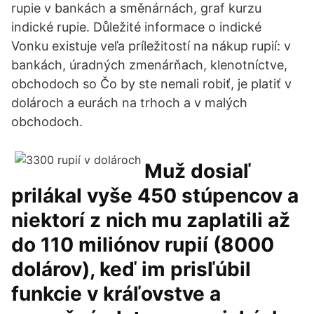
rupie v bankách a směnárnách, graf kurzu
indické rupie. Důležité informace o indické
Vonku existuje veľa príležitostí na nákup rupií: v
bankách, úradných zmenárňach, klenotníctve,
obchodoch so Čo by ste nemali robiť, je platiť v
dolároch a eurách na trhoch a v malých
obchodoch.
Muž dosiaľ
prilákal vyše 450 stúpencov a
niektorí z nich mu zaplatili až
do 110 miliónov rupií (8000
dolárov), keď im prisľúbil
funkcie v kráľovstve a