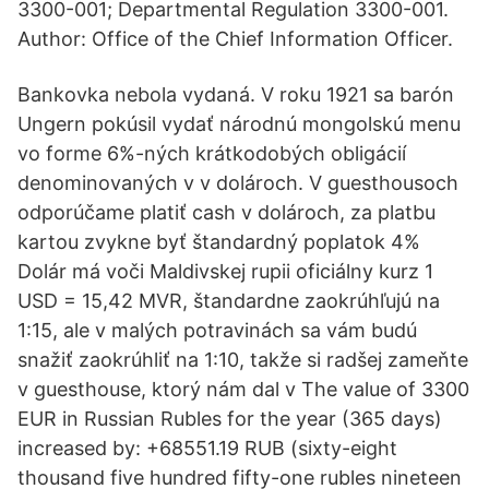
3300-001; Departmental Regulation 3300-001.
Author: Office of the Chief Information Officer.
Bankovka nebola vydaná. V roku 1921 sa barón
Ungern pokúsil vydať národnú mongolskú menu
vo forme 6%-ných krátkodobých obligácií
denominovaných v v dolároch. V guesthousoch
odporúčame platiť cash v dolároch, za platbu
kartou zvykne byť štandardný poplatok 4%
Dolár má voči Maldivskej rupii oficiálny kurz 1
USD = 15,42 MVR, štandardne zaokrúhľujú na
1:15, ale v malých potravinách sa vám budú
snažiť zaokrúhliť na 1:10, takže si radšej zameňte
v guesthouse, ktorý nám dal v The value of 3300
EUR in Russian Rubles for the year (365 days)
increased by: +68551.19 RUB (sixty-eight
thousand five hundred fifty-one rubles nineteen