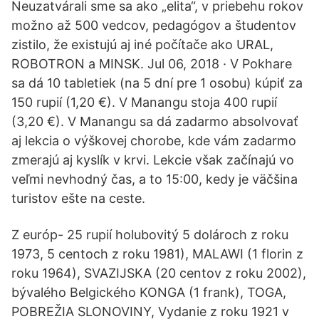
Neuzatvárali sme sa ako „elita“, v priebehu rokov
možno až 500 vedcov, pedagógov a študentov
zistilo, že existujú aj iné počítače ako URAL,
ROBOTRON a MINSK. Jul 06, 2018 · V Pokhare
sa dá 10 tabletiek (na 5 dní pre 1 osobu) kúpiť za
150 rupií (1,20 €). V Manangu stoja 400 rupií
(3,20 €). V Manangu sa dá zadarmo absolvovať
aj lekcia o výškovej chorobe, kde vám zadarmo
zmerajú aj kyslík v krvi. Lekcie však začínajú vo
veľmi nevhodný čas, a to 15:00, kedy je väčšina
turistov ešte na ceste.
Z európ- 25 rupií holubovitý 5 dolároch z roku
1973, 5 centoch z roku 1981), MALAWI (1 florin z
roku 1964), SVAZIJSKA (20 centov z roku 2002),
bývalého Belgického KONGA (1 frank), TOGA,
POBREŽIA SLONOVINY, Vydanie z roku 1921 v