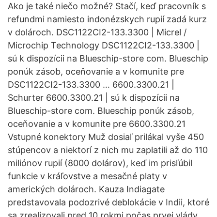
Ako je také niečo možné? Stačí, keď pracovník s
refundmi namiesto indonézskych rupií zadá kurz
v dolároch. DSC1122CI2-133.3300 | Micrel /
Microchip Technology DSC1122CI2-133.3300 |
sú k dispozícii na Blueschip-store com. Blueschip
ponúk zásob, oceňovanie a v komunite pre
DSC1122CI2-133.3300 … 6600.3300.21 |
Schurter 6600.3300.21 | sú k dispozícii na
Blueschip-store com. Blueschip ponúk zásob,
oceňovanie a v komunite pre 6600.3300.21
Vstupné konektory Muž dosiaľ prilákal vyše 450
stúpencov a niektorí z nich mu zaplatili až do 110
miliónov rupií (8000 dolárov), keď im prisľúbil
funkcie v kráľovstve a mesačné platy v
amerických dolároch. Kauza Indiagate
predstavovala podozrivé deblokácie v Indii, ktoré
sa zrealizovali pred 10 rokmi počas prvej vlády