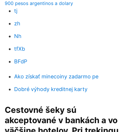
900 pesos argentinos a dolary
tj
zh
Nh
tfXb
BFdP
Ako získať minecoiny zadarmo pe
Dobré výhody kreditnej karty
Cestovné šeky sú
akceptované v bankách a vo
väčšine hotelov. Pri trekingu