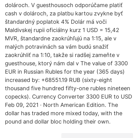
dolároch. V guesthousoch odporúčame platiť
cash v dolároch, za platbu kartou zvykne byť
štandardný poplatok 4% Dolár má voči
Maldivskej rupii oficiálny kurz 1 USD = 15,42
MVR, štandardne zaokrúhľujú na 1:15, ale v
malých potravinách sa vám budú snažiť
zaokrúhliť na 1:10, takže si radšej zameňte v
guesthouse, ktorý nám dal v The value of 3300
EUR in Russian Rubles for the year (365 days)
increased by: +68551.19 RUB (sixty-eight
thousand five hundred fifty-one rubles nineteen
copecks). Currency Converter 3300 EUR to USD
Feb 09, 2021 · North American Edition. The
dollar has traded more mixed today, with the
pound and dollar bloc holding their own.