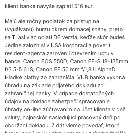
klient banke navyše zaplatí 516 eur.
Majú ale ročný poplatok za prístup na
(využívanú) burzu okrem domácej scény, preto
sa Ti asi viac oplatí DE verzia, keďže skôr budeš
Jedine zalozit si v USA korporaci a poverit
resident-agenta zaroven i otevrenim uctu v
bance. Canon EOS 550D; Canon EF-S 18-135mm
f/3.5-5.6 IS; Canon EF 50 mm f/1,8 II AlphaD
Hladké platby zo zahraničia. VÚB banka vykoná
úhradu na základe prijatého dokladu zo
zahraničnej banky. V prípade dostatočných
údajov na doklade zabezpečí spracovanie
úhrady on-line zúčtovaním na účet klienta v deň
valuty, najneskôr nasledujúci pracovný deň po
obdržaní dokladu. Z dát vieme povedať, ktoré