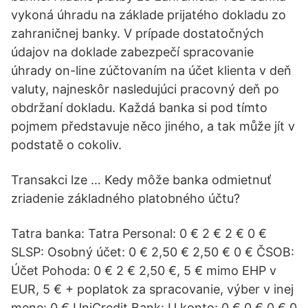
vykoná úhradu na základe prijatého dokladu zo
zahraničnej banky. V prípade dostatočných
údajov na doklade zabezpečí spracovanie
úhrady on-line zúčtovaním na účet klienta v deň
valuty, najneskôr nasledujúci pracovný deň po
obdržaní dokladu. Každá banka si pod tímto
pojmem představuje něco jiného, a tak může jít v
podstatě o cokoliv.
Transakci lze … Kedy môže banka odmietnuť
zriadenie základného platobného účtu?
Tatra banka: Tatra Personal: 0 € 2 € 2 € 0 €
SLSP: Osobný účet: 0 € 2,50 € 2,50 € 0 € ČSOB:
Účet Pohoda: 0 € 2 € 2,50 €, 5 € mimo EHP v
EUR, 5 € + poplatok za spracovanie, výber v inej
mene: 0 € UniCredit Bank: U konto: 0 € 0 € 0 € 0