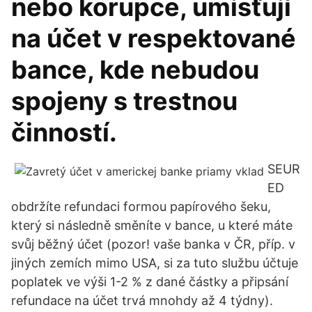
nebo korupce, umisťují
na účet v respektované
bance, kde nebudou
spojeny s trestnou
činností.
SEUR
ED
obdržíte refundaci formou papírového šeku,
který si následně směníte v bance, u které máte
svůj běžný účet (pozor! vaše banka v ČR, příp. v
jiných zemích mimo USA, si za tuto službu účtuje
poplatek ve výši 1-2 % z dané částky a připsání
refundace na účet trvá mnohdy až 4 týdny).