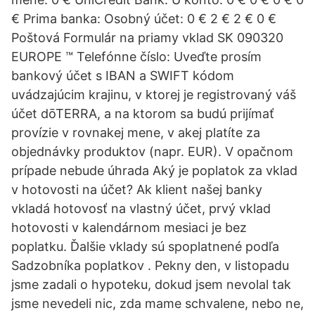
€ Prima banka: Osobný účet: 0 € 2 € 2 € 0 €
Poštová Formulár na priamy vklad SK 090320
EUROPE ™ Telefónne číslo: Uveďte prosím
bankový účet s IBAN a SWIFT kódom
uvádzajúcim krajinu, v ktorej je registrovaný váš
účet dōTERRA, a na ktorom sa budú prijímať
provízie v rovnakej mene, v akej platíte za
objednávky produktov (napr. EUR). V opačnom
prípade nebude úhrada Aký je poplatok za vklad
v hotovosti na účet? Ak klient našej banky
vkladá hotovosť na vlastný účet, prvý vklad
hotovosti v kalendárnom mesiaci je bez
poplatku. Ďalšie vklady sú spoplatnené podľa
Sadzobníka poplatkov . Pekny den, v listopadu
jsme zadali o hypoteku, dokud jsem nevolal tak
jsme nevedeli nic, zda mame schvalene, nebo ne,