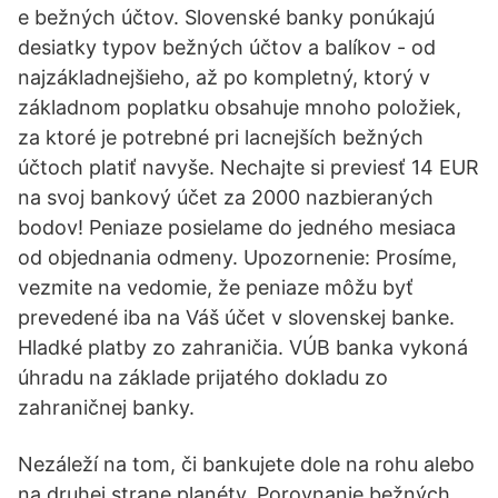
e bežných účtov. Slovenské banky ponúkajú
desiatky typov bežných účtov a balíkov - od
najzákladnejšieho, až po kompletný, ktorý v
základnom poplatku obsahuje mnoho položiek,
za ktoré je potrebné pri lacnejších bežných
účtoch platiť navyše. Nechajte si previesť 14 EUR
na svoj bankový účet za 2000 nazbieraných
bodov! Peniaze posielame do jedného mesiaca
od objednania odmeny. Upozornenie: Prosíme,
vezmite na vedomie, že peniaze môžu byť
prevedené iba na Váš účet v slovenskej banke.
Hladké platby zo zahraničia. VÚB banka vykoná
úhradu na základe prijatého dokladu zo
zahraničnej banky.
Nezáleží na tom, či bankujete dole na rohu alebo
na druhej strane planéty. Porovnanie bežných