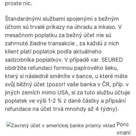
proste nic.
Štandardnými službami spojenými s bežným
účtom sú trvalé príkazy na úhradu a inkaso. V
mesačnom poplatku za bežný účet nie sú
zahrnuté žiadne transakcie , za každú z nich
klient platí poplatok podľa aktuálneho
sadzobníka poplatkov. V případě var. SEURED
obdržíte refundaci formou papírového šeku,
který si následně směníte v bance, u které máte
svůj běžný účet (pozor! vaše banka v ČR, příp. v
jiných zemích mimo USA, si za tuto službu účtuje
poplatek ve výši 1-2 % z dané částky a připsání
refundace na účet trvá mnohdy až 4 týdny).
Poro
vnani