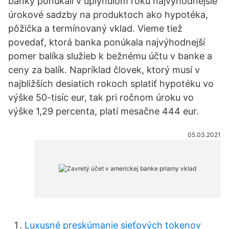
banky ponúkali v uplynulom roku najvýhodnejšie
úrokové sadzby na produktoch ako hypotéka,
pôžička a termínovaný vklad. Vieme tiež
povedať, ktorá banka ponúkala najvýhodnejší
pomer balíka služieb k bežnému účtu v banke a
ceny za balík. Napríklad človek, ktorý musí v
najbližších desiatich rokoch splatiť hypotéku vo
výške 50-tisíc eur, tak pri ročnom úroku vo
výške 1,29 percenta, platí mesačne 444 eur.
05.03.2021
Luxusné preskúmanie sieťových tokenov