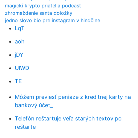
magickí krypto priatelia podcast
zhromaždenie santa doložky
jedno slovo bio pre instagram v hindčine
LqT
aoh
jDY
UlWD
TE
Môžem previesť peniaze z kreditnej karty na
bankový účet_
Telefón reštartuje veľa starých textov po
reštarte