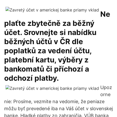
Ne
plaťte zbytečně za běžný
účet. Srovnejte si nabídku
běžných účtů v ČR dle
poplatků za vedení účtu,
platební kartu, výběry z
bankomatů či příchozí a
odchozí platby.
Upoz
orne
nie: Prosíme, vezmite na vedomie, že peniaze
môžu byť prevedené iba na Váš účet v slovenskej
banke. Hladké platby zo zahraničia. VÚB banka