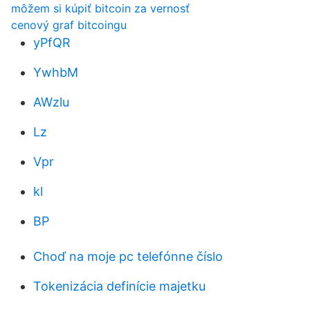
môžem si kúpiť bitcoin za vernosť
cenový graf bitcoingu
yPfQR
YwhbM
AWzlu
Lz
Vpr
kl
BP
Choď na moje pc telefónne číslo
Tokenizácia definície majetku