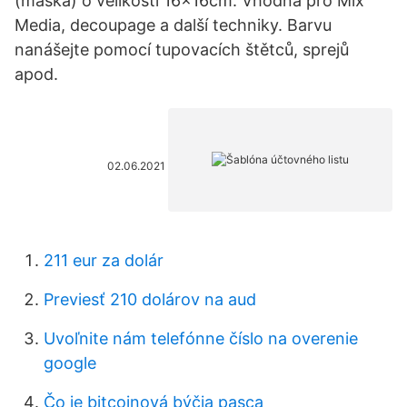
(maska) o velikosti 16x16cm. Vhodná pro Mix
Media, decoupage a další techniky. Barvu
nanášejte pomocí tupovacích štětců, sprejů
apod.
02.06.2021
211 eur za dolár
Previesť 210 dolárov na aud
Uvoľnite nám telefónne číslo na overenie
google
Čo je bitcoinová býčia pasca