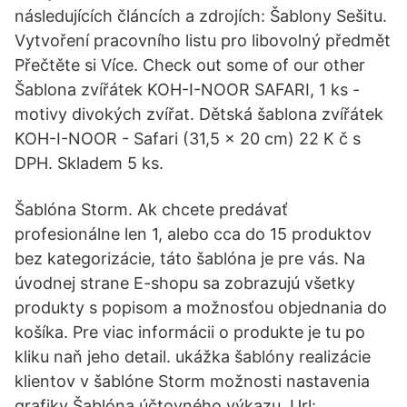
následujících článcích a zdrojích: Šablony Sešitu.
Vytvoření pracovního listu pro libovolný předmět
Přečtěte si Více. Check out some of our other
Šablona zvířátek KOH-I-NOOR SAFARI, 1 ks -
motivy divokých zvířat. Dětská šablona zvířátek
KOH-I-NOOR - Safari (31,5 x 20 cm) 22 K č s
DPH. Skladem 5 ks.
Šablóna Storm. Ak chcete predávať
profesionálne len 1, alebo cca do 15 produktov
bez kategorizácie, táto šablóna je pre vás. Na
úvodnej strane E-shopu sa zobrazujú všetky
produkty s popisom a možnosťou objednania do
košíka. Pre viac informácii o produkte je tu po
kliku naň jeho detail. ukážka šablóny realizácie
klientov v šablóne Storm možnosti nastavenia
grafiky Šablóna účtovného výkazu. Url: