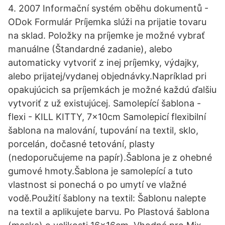
4. 2007 Informační systém oběhu dokumentů -
ODok Formulár Príjemka slúži na prijatie tovaru
na sklad. Položky na príjemke je možné vybrať
manuálne (Štandardné zadanie), alebo
automaticky vytvoriť z inej príjemky, výdajky,
alebo prijatej/vydanej objednávky.Napríklad pri
opakujúcich sa príjemkách je možné každú ďalšiu
vytvoriť z už existujúcej. Samolepící šablona -
flexi - KILL KITTY, 7x10cm Samolepicí flexibilní
šablona na malování, tupování na textil, sklo,
porcelán, dočasné tetování, plasty
(nedoporučujeme na papír).Šablona je z ohebné
gumové hmoty.Šablona je samolepící a tuto
vlastnost si ponechá o po umytí ve vlažné
vodě.Použití šablony na textil: Šablonu nalepte
na textil a aplikujete barvu. Po Plastová šablona