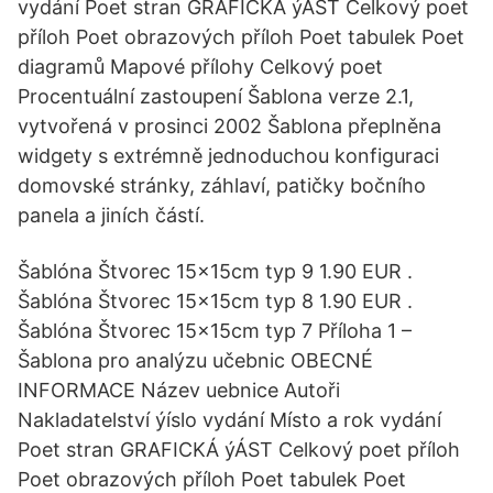
vydání Poet stran GRAFICKÁ ýÁST Celkový poet
příloh Poet obrazových příloh Poet tabulek Poet
diagramů Mapové přílohy Celkový poet
Procentuální zastoupení Šablona verze 2.1,
vytvořená v prosinci 2002 Šablona přeplněna
widgety s extrémně jednoduchou konfiguraci
domovské stránky, záhlaví, patičky bočního
panela a jiních částí.
Šablóna Štvorec 15x15cm typ 9 1.90 EUR .
Šablóna Štvorec 15x15cm typ 8 1.90 EUR .
Šablóna Štvorec 15x15cm typ 7 Příloha 1 –
Šablona pro analýzu učebnic OBECNÉ
INFORMACE Název uebnice Autoři
Nakladatelství ýíslo vydání Místo a rok vydání
Poet stran GRAFICKÁ ýÁST Celkový poet příloh
Poet obrazových příloh Poet tabulek Poet