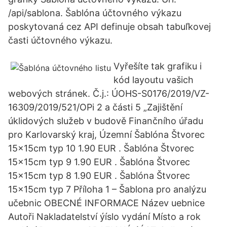
/api/sablona. Šablóna účtovného výkazu
poskytovaná cez API definuje obsah tabuľkovej
časti účtovného výkazu.
Vyřešíte tak grafiku i
kód layoutu vašich
webových stránek. Č.j.: ÚOHS-S0176/2019/VZ-
16309/2019/521/OPi 2 a části 5 „Zajištění
úklidových služeb v budově Finančního úřadu
pro Karlovarský kraj, Územní Šablóna Štvorec
15x15cm typ 10 1.90 EUR . Šablóna Štvorec
15x15cm typ 9 1.90 EUR . Šablóna Štvorec
15x15cm typ 8 1.90 EUR . Šablóna Štvorec
15x15cm typ 7 Příloha 1 – Šablona pro analýzu
učebnic OBECNÉ INFORMACE Název uebnice
Autoři Nakladatelství ýíslo vydání Místo a rok