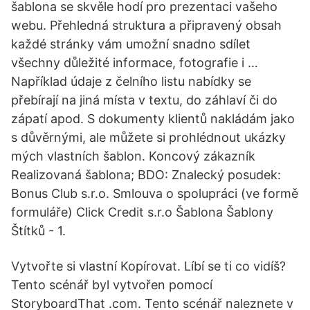
šablona se skvěle hodí pro prezentaci vašeho
webu. Přehledná struktura a připravený obsah
každé stránky vám umožní snadno sdílet
všechny důležité informace, fotografie i …
Například údaje z čelního listu nabídky se
přebírají na jiná místa v textu, do záhlaví či do
zápatí apod. S dokumenty klientů nakládám jako
s důvěrnými, ale můžete si prohlédnout ukázky
mých vlastních šablon. Koncový zákazník
Realizovaná šablona; BDO: Znalecký posudek:
Bonus Club s.r.o. Smlouva o spolupráci (ve formě
formuláře) Click Credit s.r.o Šablona Šablony
Štítků - 1.
Vytvořte si vlastní Kopírovat. Líbí se ti co vidíš?
Tento scénář byl vytvořen pomocí
StoryboardThat .com. Tento scénář naleznete v