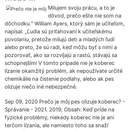
Milujem svoju prácu, a to je
dôvod, prečo ešte nie som na
dôchodku.“ William Ayers, ktorý sám je učiteľom,
napísal: „Ľudia sú priťahovaní k učiteľskému
povolaniu, pretože milujú deti a mladých ľudí
alebo preto, že sú radi, keď môžu byť s nimi a
pozorovať, ako sa rozvíjajú a rastú, stávajú sa
schopnejšími V tomto prípade nie je koberec
lízanie okamžitý problém, ak nepoužívate určité
chemikálie na čistenie podlahy, alebo ak pes
olizuje niečo iné nebezpečné.
Sep 09, 2020 Prečo je môj pes olizuje koberec? -
Správanie - 2021. 2019; Obsah: Keď príde na
fyzické problémy, niekedy koberec nie je ani
terčom lízania, ale namiesto toho sa snaží