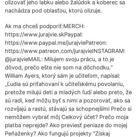
olizovať jeho labku alebo žalúdok a koberec sa
nachádza pod oblasťou, ktorú olizuje.
Ak ma chceš podporiť:MERCH:
https://www.jurajvie.skPaypal:
https://www.paypal.me/jurajviePatreon:
https://www.patreon.com/jurajvieINSTAGRAM:
@jurajvieMAIL: Milujem svoju prácu, a to je
dôvod, prečo ešte nie som na dôchodku.“
William Ayers, ktorý sám je učiteľom, napísal:
„Ľudia sú priťahovaní k učiteľskému povolaniu,
pretože milujú deti a mladých ľudí alebo preto, že
sú radi, keď môžu byť s nimi a pozorovať, ako sa
rozvíjajú a rastú, stávajú sa schopnejšími Prečo si
nemôžem vybrať môj Celkový účet? Prečo moja
platba neprejde? Ako previesť peniaze do mojej
Peňaženky? Ako fungujú projekty "Získaj