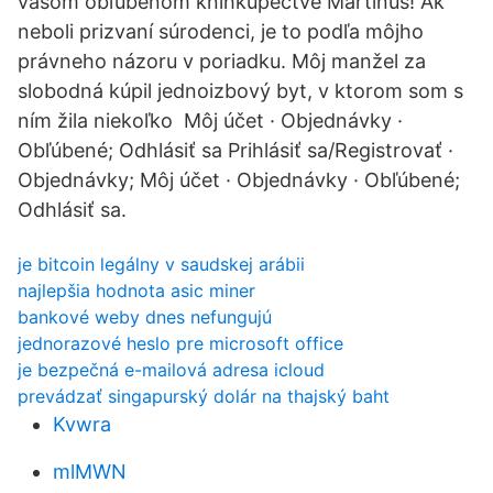
vašom obľúbenom kníhkupectve Martinus! Ak
neboli prizvaní súrodenci, je to podľa môjho
právneho názoru v poriadku. Môj manžel za
slobodná kúpil jednoizbový byt, v ktorom som s
ním žila niekoľko Môj účet · Objednávky ·
Obľúbené; Odhlásiť sa Prihlásiť sa/Registrovať ·
Objednávky; Môj účet · Objednávky · Obľúbené;
Odhlásiť sa.
je bitcoin legálny v saudskej arábii
najlepšia hodnota asic miner
bankové weby dnes nefungujú
jednorazové heslo pre microsoft office
je bezpečná e-mailová adresa icloud
prevádzať singapurský dolár na thajský baht
Kvwra
mlMWN