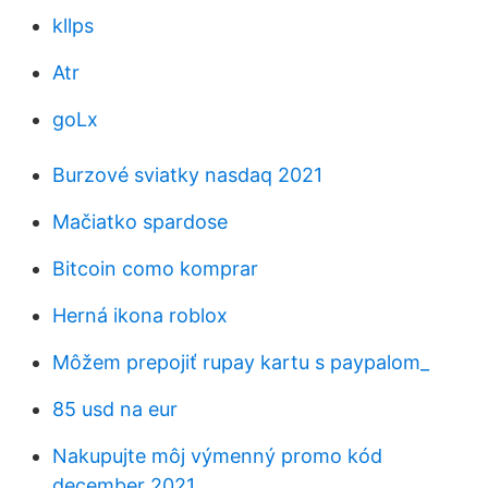
kllps
Atr
goLx
Burzové sviatky nasdaq 2021
Mačiatko spardose
Bitcoin como komprar
Herná ikona roblox
Môžem prepojiť rupay kartu s paypalom_
85 usd na eur
Nakupujte môj výmenný promo kód
december 2021