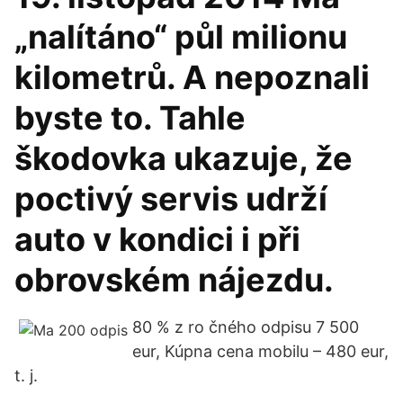
„nalítáno“ půl milionu
kilometrů. A nepoznali
byste to. Tahle
škodovka ukazuje, že
poctivý servis udrží
auto v kondici i při
obrovském nájezdu.
80 % z ro čného odpisu 7 500
eur, Kúpna cena mobilu – 480 eur,
t. j.