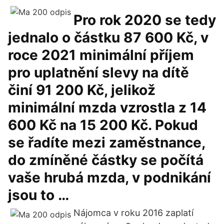
Pro rok 2020 se tedy
jednalo o částku 87 600 Kč, v
roce 2021 minimální příjem
pro uplatnění slevy na dítě
činí 91 200 Kč, jelikož
minimální mzda vzrostla z 14
600 Kč na 15 200 Kč. Pokud
se řadíte mezi zaměstnance,
do zmíněné částky se počítá
vaše hrubá mzda, v podnikání
jsou to …
Nájomca v roku 2016 zaplatí