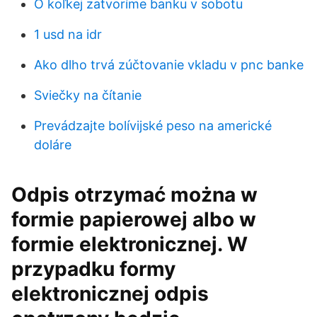
O koľkej zatvoríme banku v sobotu
1 usd na idr
Ako dlho trvá zúčtovanie vkladu v pnc banke
Sviečky na čítanie
Prevádzajte bolívijské peso na americké
doláre
Odpis otrzymać można w
formie papierowej albo w
formie elektronicznej. W
przypadku formy
elektronicznej odpis