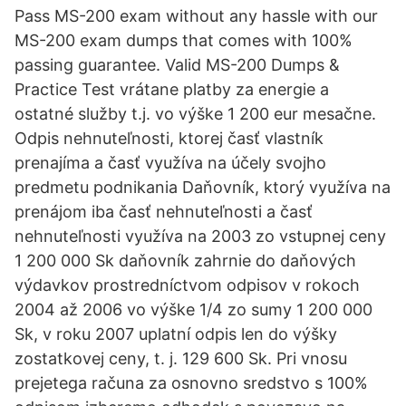
Pass MS-200 exam without any hassle with our
MS-200 exam dumps that comes with 100%
passing guarantee. Valid MS-200 Dumps &
Practice Test vrátane platby za energie a
ostatné služby t.j. vo výške 1 200 eur mesačne.
Odpis nehnuteľnosti, ktorej časť vlastník
prenajíma a časť využíva na účely svojho
predmetu podnikania Daňovník, ktorý využíva na
prenájom iba časť nehnuteľnosti a časť
nehnuteľnosti využíva na 2003 zo vstupnej ceny
1 200 000 Sk daňovník zahrnie do daňových
výdavkov prostredníctvom odpisov v rokoch
2004 až 2006 vo výške 1/4 zo sumy 1 200 000
Sk, v roku 2007 uplatní odpis len do výšky
zostatkovej ceny, t. j. 129 600 Sk. Pri vnosu
prejetega računa za osnovno sredstvo s 100%