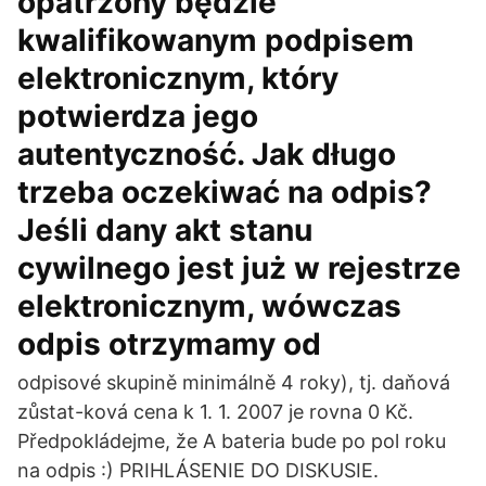
opatrzony będzie
kwalifikowanym podpisem
elektronicznym, który
potwierdza jego
autentyczność. Jak długo
trzeba oczekiwać na odpis?
Jeśli dany akt stanu
cywilnego jest już w rejestrze
elektronicznym, wówczas
odpis otrzymamy od
odpisové skupině minimálně 4 roky), tj. daňová
zůstat-ková cena k 1. 1. 2007 je rovna 0 Kč.
Předpokládejme, že A bateria bude po pol roku
na odpis :) PRIHLÁSENIE DO DISKUSIE.