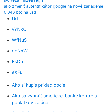
sv. veža múzea regis
ako zmeniť autentifikátor google na nové zariadenie
0,046 btc na usd
Ud
vYNkQ
WfNuS
dpNxW
EsOh
eXFu
Ako si kupis priklad opcie
Ako sa vyhnúť americkej banke kontrola
poplatkov za účet