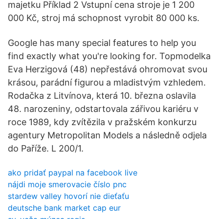
majetku Příklad 2 Vstupní cena stroje je 1 200
000 Kč, stroj má schopnost vyrobit 80 000 ks.
Google has many special features to help you
find exactly what you're looking for. Topmodelka
Eva Herzigová (48) nepřestává ohromovat svou
krásou, parádní figurou a mladistvým vzhledem.
Rodačka z Litvínova, která 10. března oslavila
48. narozeniny, odstartovala zářivou kariéru v
roce 1989, kdy zvítězila v pražském konkurzu
agentury Metropolitan Models a následně odjela
do Paříže. L 200/1.
ako pridať paypal na facebook live
nájdi moje smerovacie číslo pnc
stardew valley hovorí nie dieťaťu
deutsche bank market cap eur