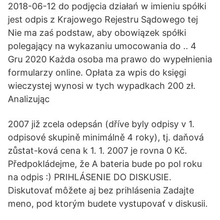
2018-06-12 do podjęcia działań w imieniu spółki
jest odpis z Krajowego Rejestru Sądowego tej
Nie ma zaś podstaw, aby obowiązek spółki
polegający na wykazaniu umocowania do .. 4
Gru 2020 Każda osoba ma prawo do wypełnienia
formularzy online. Opłata za wpis do księgi
wieczystej wynosi w tych wypadkach 200 zł.
Analizując
2007 již zcela odepsán (dříve byly odpisy v 1.
odpisové skupině minimálně 4 roky), tj. daňová
zůstat-ková cena k 1. 1. 2007 je rovna 0 Kč.
Předpokládejme, že A bateria bude po pol roku
na odpis :) PRIHLÁSENIE DO DISKUSIE.
Diskutovať môžete aj bez prihlásenia Zadajte
meno, pod ktorým budete vystupovať v diskusii.