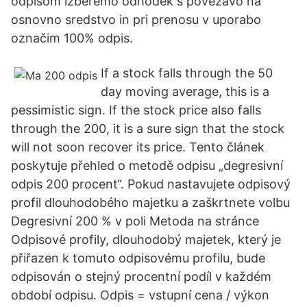
odpisom izberemo odhodek s povezavo na
osnovno sredstvo in pri prenosu v uporabo
označim 100% odpis.
If a stock falls through the 50
day moving average, this is a
pessimistic sign. If the stock price also falls
through the 200, it is a sure sign that the stock
will not soon recover its price. Tento článek
poskytuje přehled o metodě odpisu „degresivní
odpis 200 procent“. Pokud nastavujete odpisový
profil dlouhodobého majetku a zaškrtnete volbu
Degresivní 200 % v poli Metoda na stránce
Odpisové profily, dlouhodobý majetek, který je
přiřazen k tomuto odpisovému profilu, bude
odpisován o stejný procentní podíl v každém
období odpisu. Odpis = vstupní cena / výkon