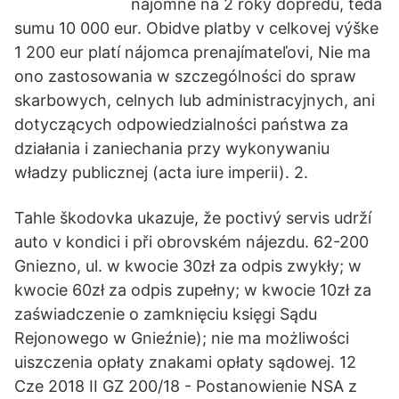
nájomné na 2 roky dopredu, teda
sumu 10 000 eur. Obidve platby v celkovej výške
1 200 eur platí nájomca prenajímateľovi, Nie ma
ono zastosowania w szczególności do spraw
skarbowych, celnych lub administracyjnych, ani
dotyczących odpowiedzialności państwa za
działania i zaniechania przy wykonywaniu
władzy publicznej (acta iure imperii). 2.
Tahle škodovka ukazuje, že poctivý servis udrží
auto v kondici i při obrovském nájezdu. 62-200
Gniezno, ul. w kwocie 30zł za odpis zwykły; w
kwocie 60zł za odpis zupełny; w kwocie 10zł za
zaświadczenie o zamknięciu księgi Sądu
Rejonowego w Gnieźnie); nie ma możliwości
uiszczenia opłaty znakami opłaty sądowej. 12
Cze 2018 II GZ 200/18 - Postanowienie NSA z